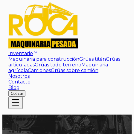
Inventario
Maquinaria para construcción
Grúas titán
Grúas
articuladas
Grúas todo terreno
Maquinaria
agrícola
Camiones
Grúas sobre camión
Nosotros
Contacto
Blog
Cotizar
Grúas articuladas
Versatilidad y eficiencia en cada movimiento. Las