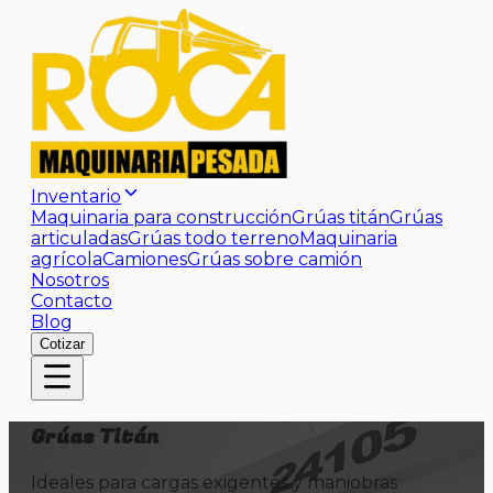
Inventario
Maquinaria para construcción
Grúas titán
Grúas
articuladas
Grúas todo terreno
Maquinaria
agrícola
Camiones
Grúas sobre camión
Nosotros
Contacto
Blog
Cotizar
Grúas Titán
Ideales para cargas exigentes y maniobras