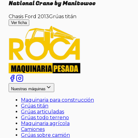
National Crane by Manitowoc
Chasis Ford 2013
Grúas titán
Ver ficha
Nuestras máquinas
Maquinaria para construcción
Grúas titán
Grúas articuladas
Grúas todo terreno
Maquinaria agrícola
Camiones
Grúas sobre camión