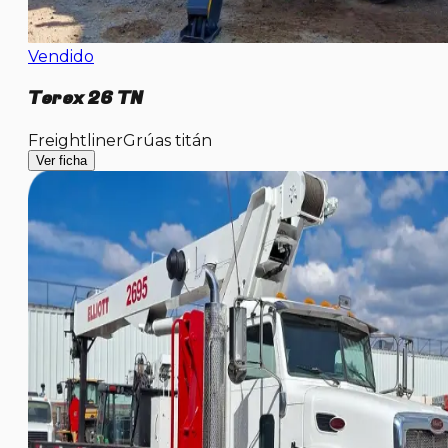
Vendido
Terex 26 TN
Freightliner
Grúas titán
Ver ficha